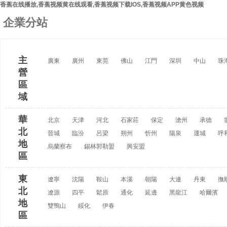
香蕉在线播放,香蕉视频黄在线观看,香蕉视频下载IOS,香蕉视频APP黄色视频
企業分站
主
廣東
廣州
東莞
佛山
江門
深圳
中山
珠
營
區
域
華
北京
天津
河北
石家莊
保定
滄州
承德
北
晉城
臨汾
呂梁
朔州
忻州
陽泉
運城
呼
地
烏蘭察布
錫林郭勒盟
興安盟
區
東
遼寧
沈陽
鞍山
本溪
朝陽
大連
丹東
撫
北
遼源
四平
鬆原
通化
延邊
黑龍江
哈爾濱
地
雙鴨山
綏化
伊春
區