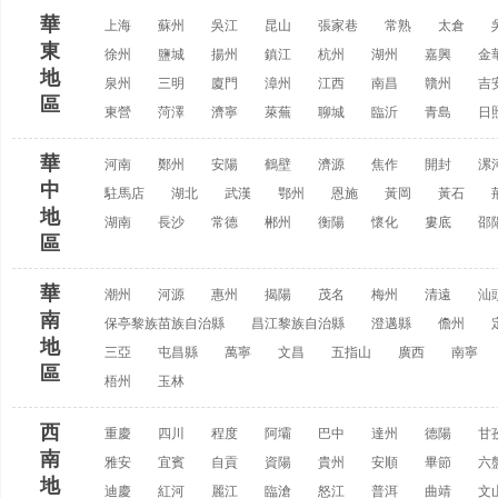
華
上海
蘇州
吳江
昆山
張家巷
常熟
太倉
東
徐州
鹽城
揚州
鎮江
杭州
湖州
嘉興
金
地
泉州
三明
廈門
漳州
江西
南昌
贛州
吉
區
東營
菏澤
濟寧
萊蕪
聊城
臨沂
青島
日
華
河南
鄭州
安陽
鶴壁
濟源
焦作
開封
漯
中
駐馬店
湖北
武漢
鄂州
恩施
黃岡
黃石
地
湖南
長沙
常德
郴州
衡陽
懷化
婁底
邵
區
華
潮州
河源
惠州
揭陽
茂名
梅州
清遠
汕
南
保亭黎族苗族自治縣
昌江黎族自治縣
澄邁縣
儋州
地
三亞
屯昌縣
萬寧
文昌
五指山
廣西
南寧
區
梧州
玉林
西
重慶
四川
程度
阿壩
巴中
達州
德陽
甘
南
雅安
宜賓
自貢
資陽
貴州
安順
畢節
六
地
迪慶
紅河
麗江
臨滄
怒江
普洱
曲靖
文